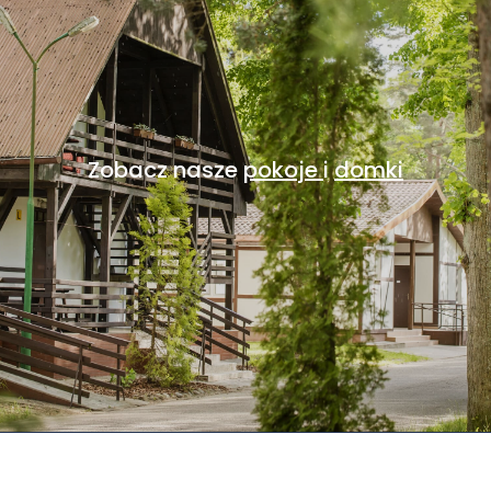
Zobacz nasze
pokoje
i
domki